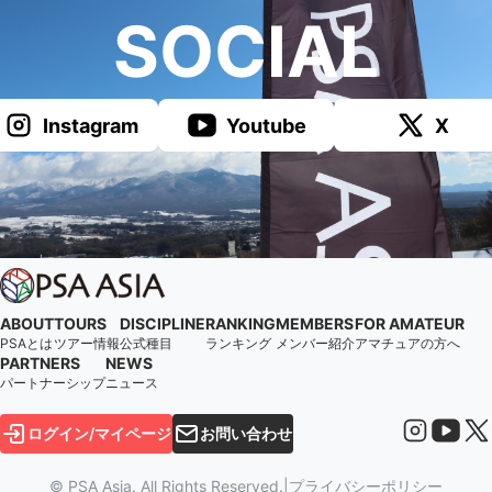
SOCIAL
Instagram
Youtube
X
ABOUT
TOURS
DISCIPLINE
RANKING
MEMBERS
FOR AMATEUR
PSAとは
ツアー情報
公式種目
ランキング
メンバー紹介
アマチュアの方へ
PARTNERS
NEWS
パートナーシップ
ニュース
ログイン/マイページ
お問い合わせ
© PSA Asia. All Rights Reserved.
|
プライバシーポリシー