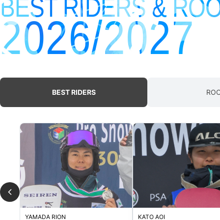
BEST RIDERS & RO
2026/2027
BEST RIDERS
ROO
YAMADA RION
KATO AOI